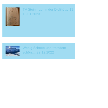
TV Steinmaur in der Dielihütte 13-
15.01.2023
Wenig Schnee und trotzdem
schön.....29.12.2022
Archive
Januar 2026
(2)
2 Beiträge
Februar 2025
(2)
2 Beiträge
Juni 2024
(2)
2 Beiträge
Dezember 2023
(1)
1 Beitrag