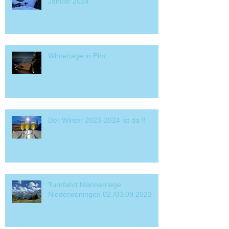
Januar 2024
Wintertage in Elm
Der Winter 2023-2024 ist da !!
Turnfahrt Männerriege
Niederweningen 02./03.09.2023