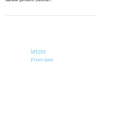
Am Wochenende vom 18./19.10 haben Mitglieder der
Dielihüttenvereinigung die Dieli-hütte für den Winter
startklar gemacht. Darunter...
letzte
Einträge
Skiweekend Turnverein Steinmaur
09-11.01.2026