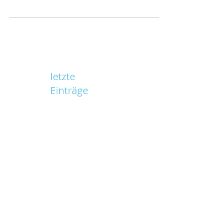
Wochenende ihre Turnfahrt durch bei herrlichem
Bergwetter. Eine Wanderung am Samstag zum...
letzte
Einträge
Skiweekend Turnverein Steinmaur
09-11.01.2026
Altjahreswoche in Elm 27-