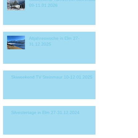
09-11.01.2026
Altjahreswoche in Elm 27-
31.12.2025
Skiweekend TV Steinmaur 10-12.01.2025
Silvestertage in Elm 27-31.12.2024