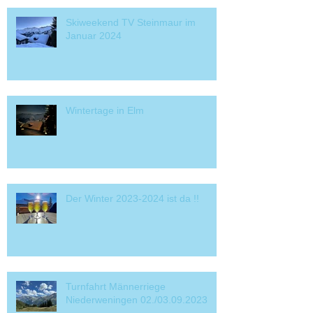
Skiweekend TV Steinmaur im
Januar 2024
Wintertage in Elm
Der Winter 2023-2024 ist da !!
Turnfahrt Männerriege
Niederweningen 02./03.09.2023