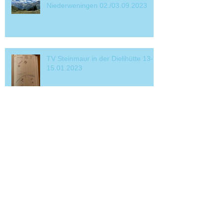
Niederweningen 02./03.09.2023
TV Steinmaur in der Dielihütte 13-
15.01.2023
Wenig Schnee und trotzdem
schön.....29.12.2022
Archive