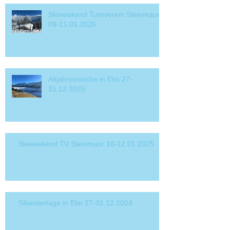
Skiweekend Turnverein Steinmaur
09-11.01.2026
Altjahreswoche in Elm 27-
31.12.2025
Skiweekend TV Steinmaur 10-12.01.2025
Silvestertage in Elm 27-31.12.2024