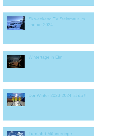
Skiweekend TV Steinmaur im
Januar 2024
Wintertage in Elm
Der Winter 2023-2024 ist da !!
Turnfahrt Männerriege